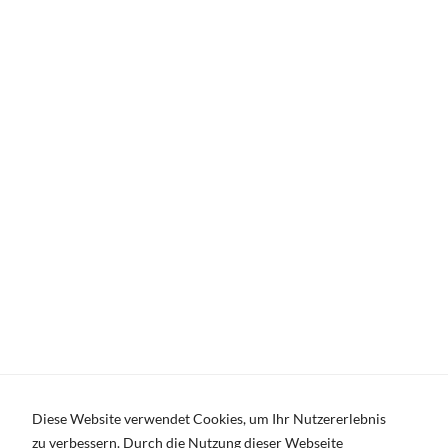
office@studiohartmann.de
www.studiohartmann.de
T +49 (0)7528 915551
Allgemeine Vertragsgrundlagen
Impressum
Datenschutzerklärung
© 2022 hartmann. studio für marketing. design. public
relations.
Diese Website verwendet Cookies, um Ihr Nutzererlebnis
zu verbessern. Durch die Nutzung dieser Webseite